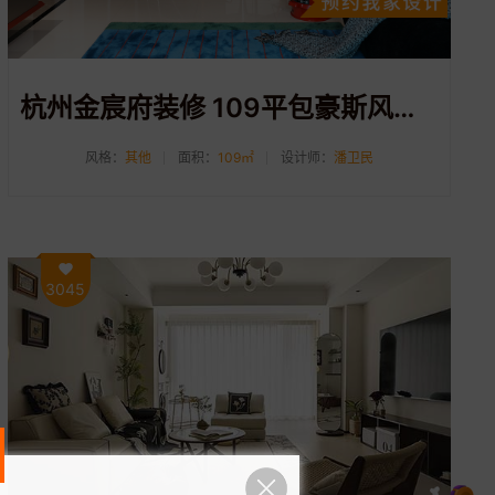
杭州金宸府装修 109平包豪斯风格装修案例分享
风格：
其他
面积：
109㎡
设计师：
潘卫民
3045