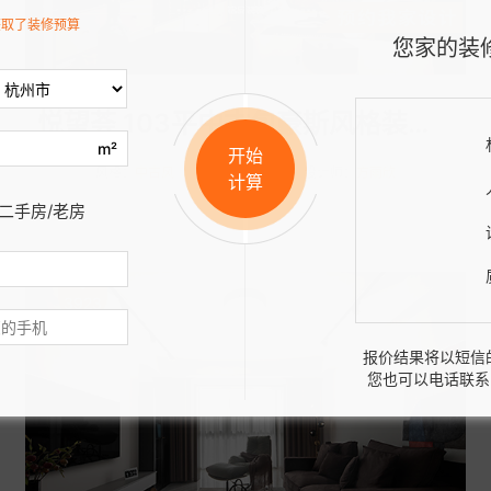
获取了装修预算
您家的装
悦望荟 103平中古包豪斯风格装修案例分享
m²
开始
风格：
中古风
面积：
103㎡
设计师：
方雨欣
计算
二手房/老房
3923
报价结果将以短信
您也可以电话联系