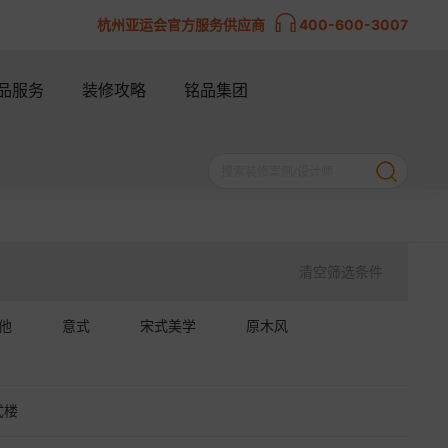
杭州亚运会官方服务供应商
400-600-3007
品服务
装修攻略
铭品集团
清空筛选条件
他
意式
宋式美学
原木风
式楼