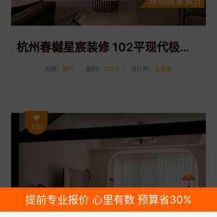
杭州春樾星宸装修 102平现代极简风装修案例分享
风格：
现代
面积：
102㎡
设计师：
王冰冰
428
提前专业报价 心里有数 预算省30%