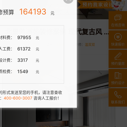
66297
修预算
元
在线咨询
北景芳洲苑装修案例 现代复古风 93平案例
26030
材料费：
元
快速报价
风格：
现代
面积：
93㎡
设计师：
温双双
33198
人工费：
元
6077
设计费：
元
预约量房
992
质检费：
元
4291
预约设计
的形式发送至您的手机，请注意查收
：
400-600-3007
咨询人工报价！
联系我们