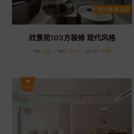
欣景苑103方装修 现代风格
风格：
现代
面积：
103㎡
设计师：
蒋舒夏
15867