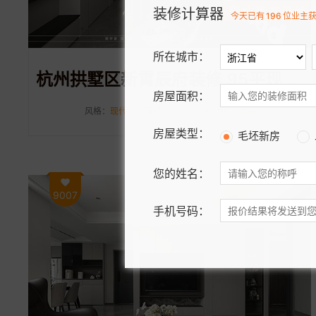
装修计算器
今天已有
196
位业主
所在城市：
杭州拱墅区新霄辰府装修 95平现代黑白灰风格装修案例分享
房屋面积：
风格：
现代
面积：
95㎡
设计师：
沈斐
房屋类型：
毛坯新房
您的姓名：
9007
手机号码：