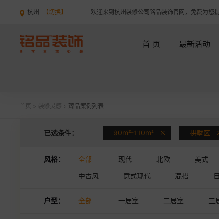
杭州
【切换】
欢迎来到杭州装修公司铭品装饰官网，免费为您
首 页
最新活动
首页
>
装修灵感
>
臻品案例列表
已选条件：
90m²-110m²
拱墅区
风格：
全部
现代
北欧
美式
中古风
意式现代
混搭
户型：
全部
一居室
二居室
三