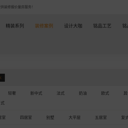
提供装修报价量房服务！
精装系列
装修案例
设计大咖
铭品工艺
铭
轻奢
新中式
法式
奶油
欧式
其
日式
居室
四居室
别墅
大平层
五居室
复