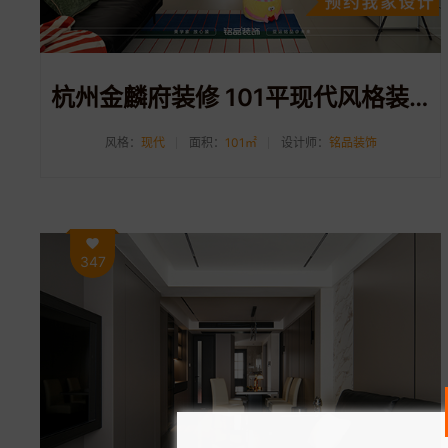
杭州金麟府装修 101平现代风格装修案例分享
风格：
现代
面积：
101㎡
设计师：
铭品装饰
347