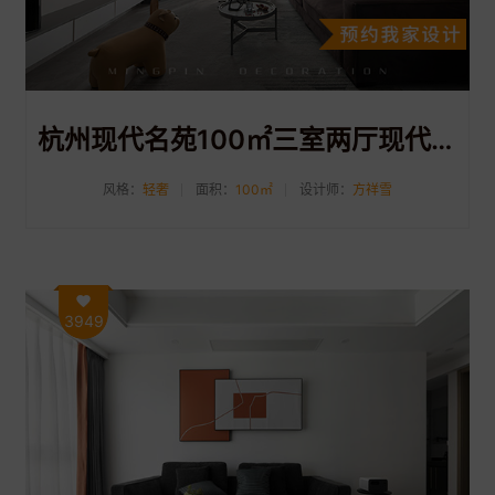
杭州现代名苑100㎡三室两厅现代轻奢装修效果图
风格：
轻奢
面积：
100㎡
设计师：
方祥雪
3949