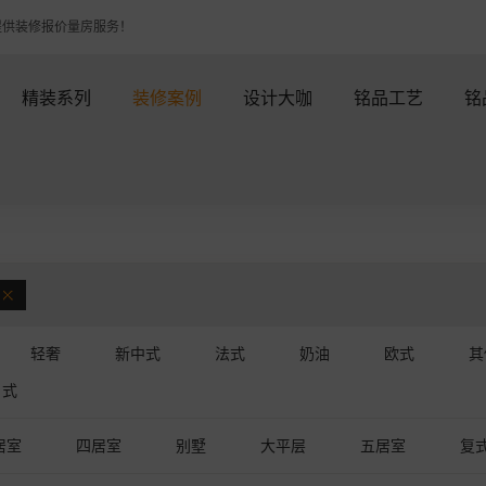
提供装修报价量房服务！
精装系列
装修案例
设计大咖
铭品工艺
铭
轻奢
新中式
法式
奶油
欧式
其
日式
居室
四居室
别墅
大平层
五居室
复