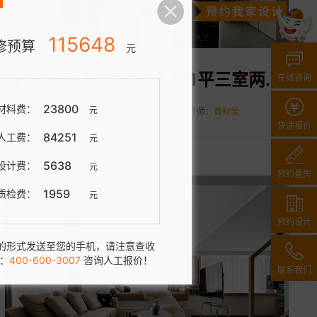
132483
修预算
元
杭州杨乐府北区装修 121平三室两厅现代风格装修案例分享
在线咨询
90425
材料费：
元
风格：
现代
面积：
120㎡
设计师：
黄秋莹
快速报价
36329
人工费：
元
5194
设计费：
元
预约量房
535
质检费：
元
3024
预约设计
的形式发送至您的手机，请注意查收
：
400-600-3007
咨询人工报价！
联系我们