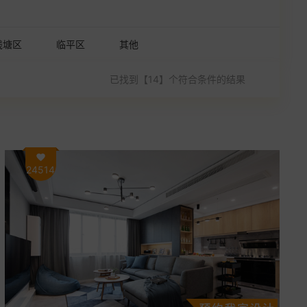
钱塘区
临平区
其他
已找到【14】个符合条件的结果
24514