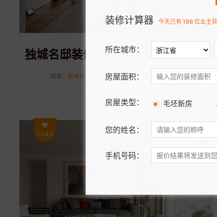
装修计算器
今天已有
196
位业主
所在城市：
独城名邸装修 123平原木极简装修案例分享
房屋面积：
风格：
原木风
面积：
123㎡
设计师：
叶星铭
房屋类型：
毛坯新房
您的姓名：
1949
手机号码：