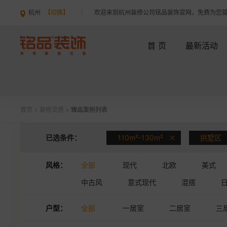
杭州
【切换】
欢迎来到杭州装修公司铭品装饰官网，免费为您
首 页
最新活动
首页
>
装修灵感
>
臻品案例列表
已选条件：
110m²-130m²
拱墅区
风格：
全部
现代
北欧
美式
中古风
意式现代
混搭
户型：
全部
一居室
二居室
三