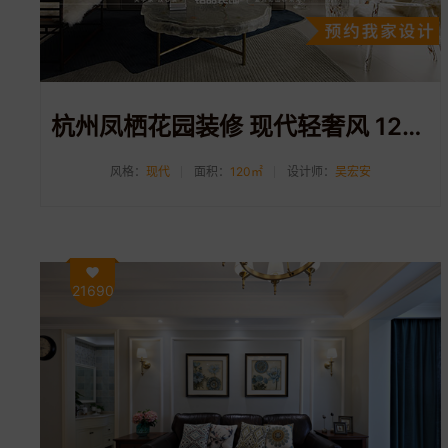
杭州凤栖花园装修 现代轻奢风 120平装修案例分享
风格：
现代
面积：
120㎡
设计师：
吴宏安
21690