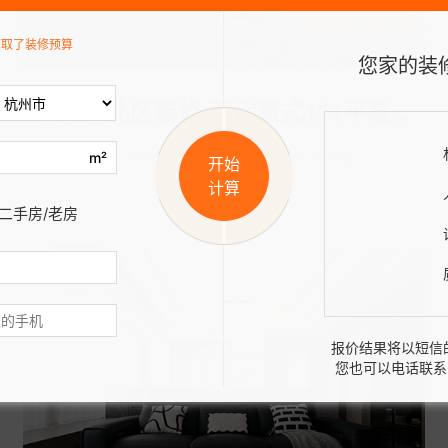
获取了装修预算
您家的装
杨乐府北区装修 现代意式121平装修案例分享
m²
风格：
现代
面积：
121㎡
设计师：
黄秋莹
开始
计算
二手房/老房
1985
报价结果将以短信
您也可以电话联系