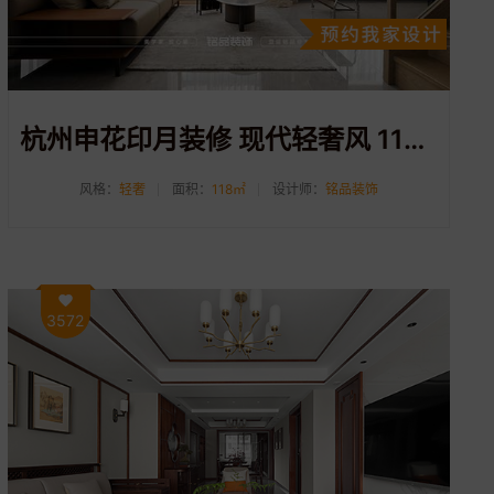
杭州申花印月装修 现代轻奢风 118平米房子装修
风格：
轻奢
面积：
118㎡
设计师：
铭品装饰
3572