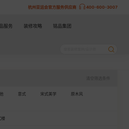
杭州亚运会官方服务供应商
400-600-3007
品服务
装修攻略
铭品集团
清空筛选条件
他
意式
宋式美学
原木风
式楼