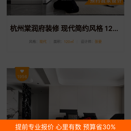
杭州棠润府装修 现代简约风格 120平装修案例分享
风格：
现代
面积：
120㎡
设计师：
张晏
1956
提前专业报价 心里有数 预算省30%