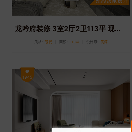
龙吟府装修 3室2厅2卫113平 现代风装修案例分享
风格：
现代
面积：
113㎡
设计师：
黄婷
1945