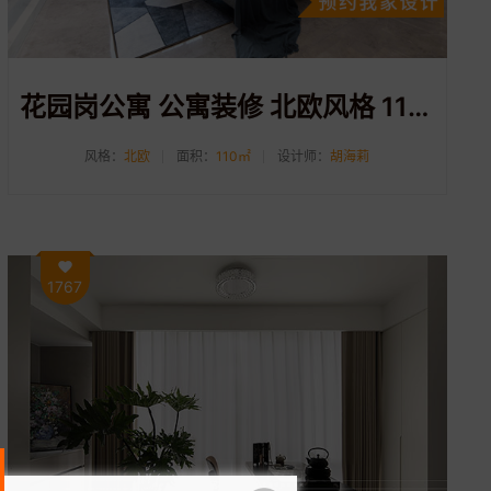
花园岗公寓 公寓装修 北欧风格 110方
风格：
北欧
面积：
110㎡
设计师：
胡海莉
1767