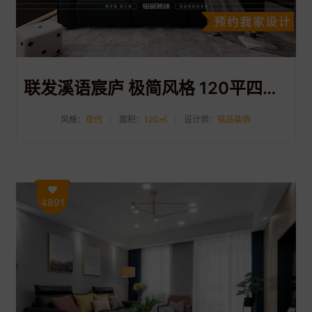
联发溪语宸庐 极简风格 120平四室两厅装修案例分享
风格：
现代
面积：
120㎡
设计师：
铭品装饰
4891