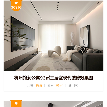
30916
杭州锦润公寓93㎡三居室现代装修效果图
风格：
奶油
面积：
93㎡
设计师：