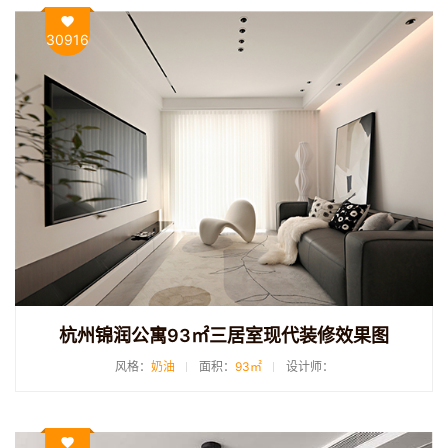
30916
杭州锦润公寓93㎡三居室现代装修效果图
风格：
奶油
面积：
93㎡
设计师：