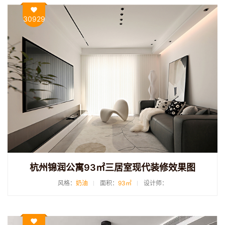
30929
杭州锦润公寓93㎡三居室现代装修效果图
风格：
奶油
面积：
93㎡
设计师：