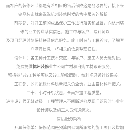
而相应的装修环节都是有着相应的售后保障这是务必要的，接下来
铭品装饰就来说说杭州装修时候的售中服务的解析。
前期部：对开工前的成品保护工作进行落实和监督，向杭州装
修的业主传递落实信息，施工中与客户、设计师以
及项目经理时刻保持联系信息服务。竣工时参与工程验收，了解客
户满意信息，将相关的信息整理归档。
设计师：各工种开工技术交底，与客户、施工人员无缝对接，
免费提供
杭州装修
业主公司主材和自购主材跟踪服务。
积极参与各工种单项以及竣工验收跟踪，权利吧好设计效果关。
工程部：公司配送材料质量把关负全责，业主自材料严把关。
二十四小时开机状态，全面把握工程质量，
进主设计师无缝对接。工程管理人不间断巡检发现问题及时与业主
设计师以及施工人员沟通解决。
售后服务简析
开具保修单：保修范围是预算内公司所承接的施工项目及增加