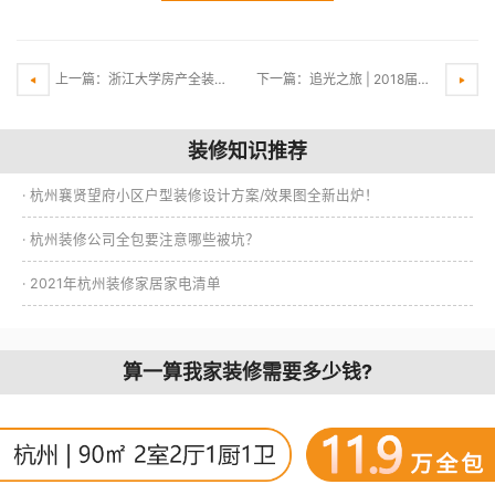
上一篇：浙江大学房产全装修班莅临铭品装饰参观交流
下一篇：追光之旅 | 2018届全国“祝融奖”揭晓，媒体都惊呆这三位获奖大咖竟来自同一公司
装修知识推荐
· 杭州襄贤望府小区户型装修设计方案/效果图全新出炉！
· 杭州装修公司全包要注意哪些被坑？
· 2021年杭州装修家居家电清单
算一算我家装修需要多少钱?