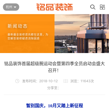
杭州
新闻动态
最新最全装修资讯都在这里，为
您解答装修疑虑消除困惑
铭品装饰首届超级腕运动会暨第四季全员启动会盛大
召开！
发布时间：2018-10-12
浏览：11643次
分享至：
暂别国庆，10月又踏上新征程