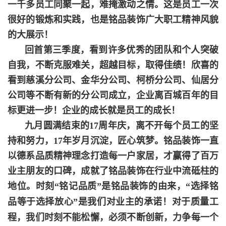
一千多员工同聚一起，难掩激动之情。这是员工一次
很好的锻炼和实践，也是铭品装饰广大职工精神风貌
的大展示！
回首第三季度，看到许多优秀的团队和个人突破
自我，不断克服难关，超越目标，取得佳绩！欣喜的
看到慈溪分公司、金华分公司、柯桥分公司、仙居分
公司等不断有新的分公司成立，企业
离
百城百年的目
标更进一步！企业的成长就是员工的成长！
九月圆满结束的17周年庆，离不开每个员工的坚
持和努力，17年岁月沉淀，匠心筑梦。铭品装饰一直
以德系品质精神理念打造每一户家居，才赢得了百万
业主朋友的口碑，成就了铭品装饰在行业中流砥柱的
地位。
时刻“铭记品质”是铭品装饰的由来，“
选择铭
品等于选择放心
”是我们对业主的承诺！对于质量工
程，我们时刻不能松懈，必须不断创新，力争每一个