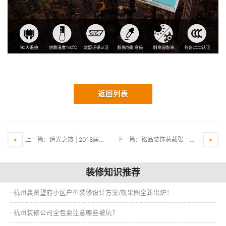
返回列表
上一篇：追光之旅 | 2018届全国“祝融奖”揭晓，媒体都惊呆这三位获奖大咖竟来自同一公司
下一篇：铭品装饰总裁张一良受邀参加“中非民营经济合作高峰论坛”
装修知识推荐
· 杭州襄贤望府小区户型装修设计方案/效果图全新出炉！
· 杭州装修公司全包要注意哪些被坑？