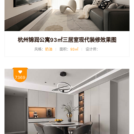
杭州锦润公寓93㎡三居室现代装修效果图
风格：
奶油
面积：
93㎡
设计师：
7369