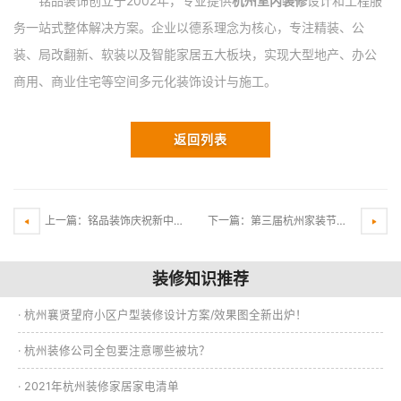
铭品装饰创立于2002年，专业提供
杭州室内装修
设计和工程服
务一站式整体解决方案。企业以德系理念为核心，专注精装、公
装、局改翻新、软装以及智能家居五大板块，实现大型地产、办公
商用、商业住宅等空间多元化装饰设计与施工。
返回列表
上一篇：铭品装饰庆祝新中国成立70周年歌咏比赛~红旗飒飒，国歌激昂
下一篇：第三届杭州家装节啤酒节阶段铭品董事长早安寄语
装修知识推荐
· 杭州襄贤望府小区户型装修设计方案/效果图全新出炉！
· 杭州装修公司全包要注意哪些被坑？
· 2021年杭州装修家居家电清单