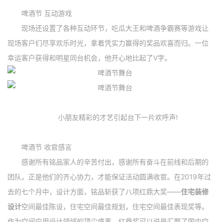
啤酒节 互动游戏
现场还设置了各种互动环节，吃瓜大王和啤酒争霸赛等游戏让
现场客户们尽享欢乐时光，拿着凭实力赢得的奖品欢喜而归。一位
幸运客户获得和明星同台机会，他开心地比起了V字。
小朋友精彩的才艺引起台下一片欢呼声!
啤酒节 收官感言
感谢所有铭品家人的辛苦付出，感谢所有奋斗在前线和后期的
团队，正是他们的齐心协力，才能保证活动圆满收官。在2019年过
去的七个月中，设计方面，铭品斩获了八项红鼎大奖——
住宅装修
设计
空间最佳陈设，住宅空间最佳规划，住宅空间最佳表现奖等。
作为空间应用设计领域的顶尖盛事，红鼎奖可以说是汇聚了国内空