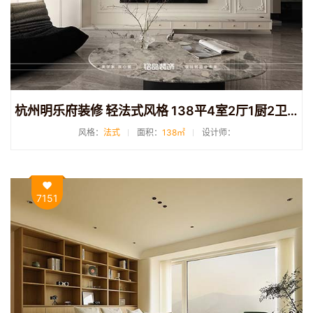
杭州明乐府装修 轻法式风格 138平4室2厅1厨2卫装修
风格：
法式
面积：
138㎡
设计师：
7151