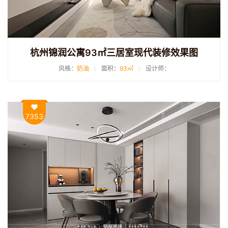
杭州锦润公寓93㎡三居室现代装修效果图
风格：
奶油
面积：
93㎡
设计师：
7353