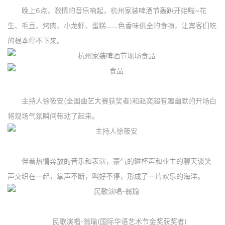
晚上6点，激情的音乐响起，杭州家装啤酒节轰趴开始啦~花
生、毛豆、烤肉、小龙虾、蛋糕……色香味俱全的食物，让宾客们吃
的根本停不下来。
主持人徐筱安(全国曲艺大赛获奖者)和赵奕超有趣幽默的开场白
将现场气氛瞬间带动了起来。
伴着热情奔放的音乐和表演，豪气的碰杯声和业主的聊天谈笑
声交织在一起，掌声不断，叫好不停，形成了一片欢乐的海洋。
民歌演唱-翁瑜(国际华语艺术节金奖获奖者)