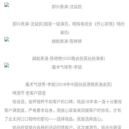
即兴表演-沈益民(国家一级演员，明珠电视台《开心茶馆》特约
演员)
越剧表演-陈婷婷(G20晚会祝英台扮演者)
魔术气球秀-李斌(2018年中国杂技滑稽表演金奖)
啤酒节 老客户感恩
俗话说，金杯银杯不如客户的口碑，铭品18年来一直十分重视
客户满意度，严格要求自身，用放心家装来回报客户的信任，才有
了业主间口口相传的那句——选择铭品，就是选择放心。
铭品经常举办各种的活动回馈客户，这次啤酒节，铭品也邀请