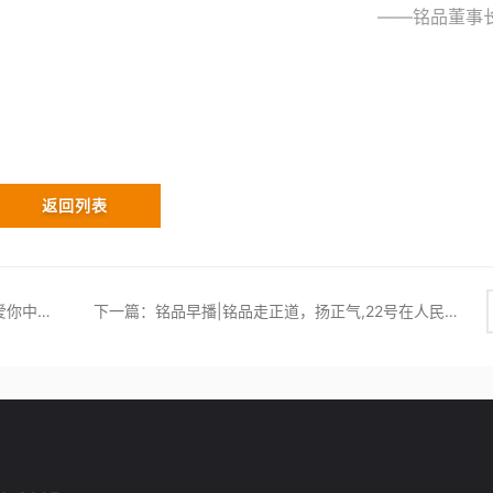
品董事长
返回列表
上一篇：铭品装饰#庆祝新中国成立70周年“我爱你中国”歌咏比赛在省人民大会堂隆重举办！
下一篇：铭品早播|铭品走正道，扬正气,22号在人民大会堂歌咏比赛即将开始