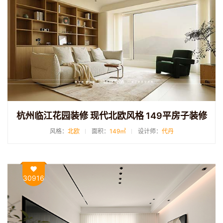
杭州临江花园装修 现代北欧风格 149平房子装修
风格：
北欧
面积：
149㎡
设计师：
代丹
30916