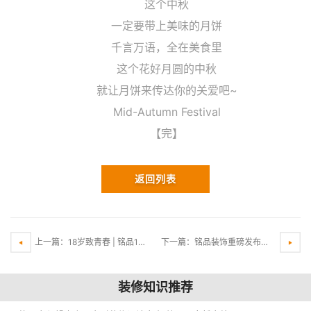
这个中秋
一定要带上美味的月饼
千言万语，全在美食里
这个花好月圆的中秋
就让月饼来传达你的关爱吧~
Mid-Autumn Festival
【完】
返回列表
上一篇：18岁致青春 | 铭品18年庆典圆满召开 ，一起见证匠心筑品
下一篇：铭品装饰重磅发布：放心家装新标准，甲醛不合格，直赔10万元！
装修知识推荐