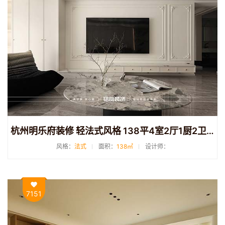
杭州明乐府装修 轻法式风格 138平4室2厅1厨2卫装修
风格：
法式
面积：
138㎡
设计师：
7151