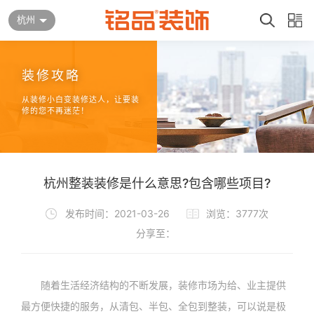
杭州
装修攻略
从装修小白变装修达人，让要装
修的您不再迷茫！
杭州整装装修是什么意思?包含哪些项目?
发布时间：2021-03-26
浏览：3777次
分享至：
随着生活经济结构的不断发展，装修市场为给、业主提供
最方便快捷的服务，从清包、半包、全包到整装，可以说是极