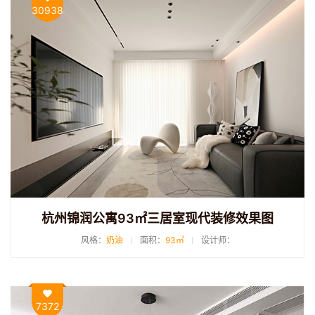
30938
杭州锦润公寓93㎡三居室现代装修效果图
风格：
奶油
面积：
93㎡
设计师：
7372