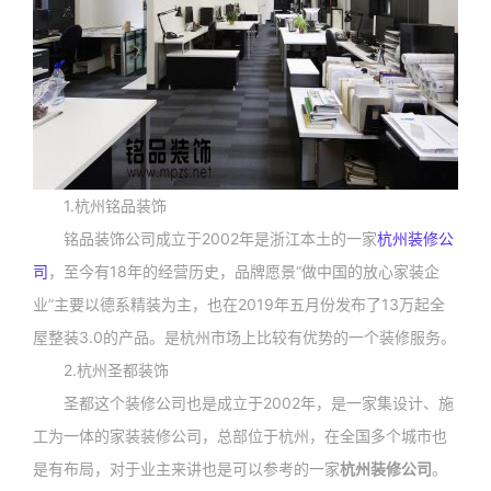
1.杭州铭品装饰
铭品装饰公司成立于2002年是浙江本土的一家
杭州装修公
司
，至今有18年的经营历史，品牌愿景“做中国的放心家装企
业”主要以德系精装为主，也在2019年五月份发布了13万起全
屋整装3.0的产品。是杭州市场上比较有优势的一个装修服务。
2.杭州圣都装饰
圣都这个装修公司也是成立于2002年，是一家集设计、施
工为一体的家装装修公司，总部位于杭州，在全国多个城市也
是有布局，对于业主来讲也是可以参考的一家
杭州装修公司
。