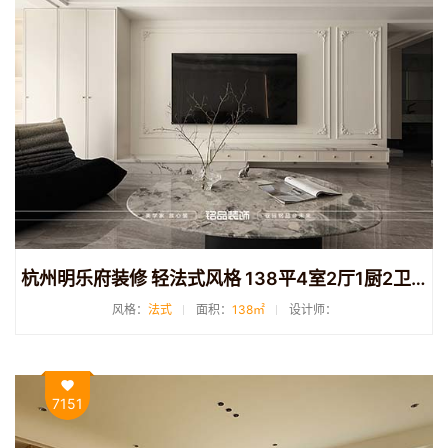
杭州明乐府装修 轻法式风格 138平4室2厅1厨2卫装修
风格：
法式
面积：
138㎡
设计师：
7151