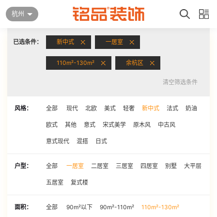
杭州
已选条件：
新中式
一居室
110m²-130m²
余杭区
清空筛选条件
风格：
全部
现代
北欧
美式
轻奢
新中式
法式
奶油
欧式
其他
意式
宋式美学
原木风
中古风
意式现代
混搭
日式
户型：
全部
一居室
二居室
三居室
四居室
别墅
大平层
五居室
复式楼
面积：
全部
90m²以下
90m²-110m²
110m²-130m²