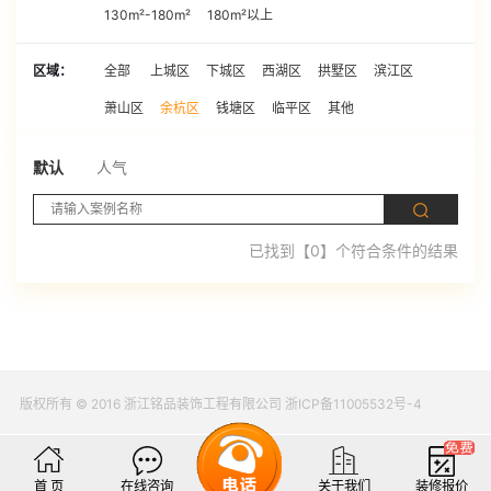
130m²-180m²
180m²以上
区域：
全部
上城区
下城区
西湖区
拱墅区
滨江区
萧山区
余杭区
钱塘区
临平区
其他
默认
人气
已找到【0】个符合条件的结果
版权所有 © 2016 浙江铭品装饰工程有限公司 浙ICP备11005532号-4
首 页
在线咨询
关于我们
装修报价