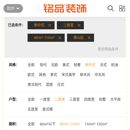
杭州
已选条件：
新中式
二居室
90m²-110m²
萧山区
清空筛选条件
风格：
全部
现代
北欧
美式
轻奢
新中式
法式
奶油
欧式
其他
意式
宋式美学
原木风
中古风
意式现代
混搭
日式
户型：
全部
一居室
二居室
三居室
四居室
别墅
大平层
五居室
复式楼
面积：
全部
90m²以下
90m²-110m²
110m²-130m²