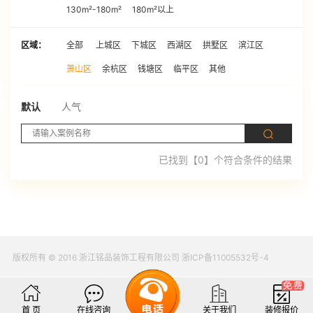
130m²-180m²
180m²以上
区域：
全部
上城区
下城区
西湖区
拱墅区
滨江区
萧山区
余杭区
钱塘区
临平区
其他
默认
人气
已找到【0】个符合条件的结果
版权所有 © 2016 浙江铭品装饰工程有限公司 浙ICP备11005532号-4
首 页
在线咨询
关于我们
装修报价