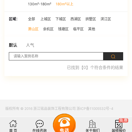
130m²-180m²
180m²以上
区域：
全部
上城区
下城区
西湖区
拱墅区
滨江区
萧山区
余杭区
钱塘区
临平区
其他
默认
人气
已找到【0】个符合条件的结果
版权所有 © 2016 浙江铭品装饰工程有限公司 浙ICP备11005532号-4
首 页
在线咨询
关于我们
装修报价