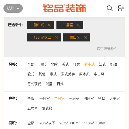
杭州
已选条件：
新中式
二居室
180m²以上
萧山区
清空筛选条件
风格：
全部
现代
北欧
美式
轻奢
新中式
法式
奶油
欧式
其他
意式
宋式美学
原木风
中古风
意式现代
混搭
日式
户型：
全部
一居室
二居室
三居室
四居室
别墅
大平层
五居室
复式楼
面积：
全部
90m²以下
90m²-110m²
110m²-130m²