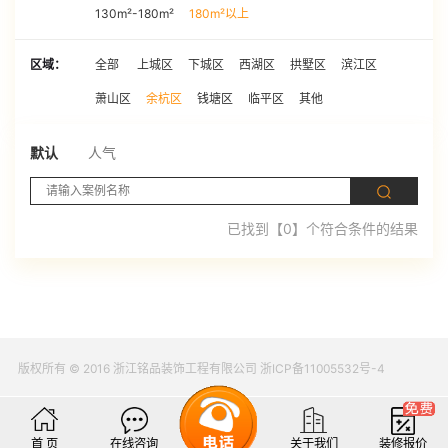
130m²-180m²
180m²以上
区域：
全部
上城区
下城区
西湖区
拱墅区
滨江区
萧山区
余杭区
钱塘区
临平区
其他
默认
人气
已找到【0】个符合条件的结果
版权所有 © 2016 浙江铭品装饰工程有限公司 浙ICP备11005532号-4
首 页
在线咨询
关于我们
装修报价