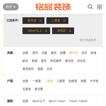
杭州
已选条件：
新中式
二居室
180m²以上
余杭区
清空筛选条件
风格：
全部
现代
北欧
美式
轻奢
新中式
法式
奶油
欧式
其他
意式
宋式美学
原木风
中古风
意式现代
混搭
日式
户型：
全部
一居室
二居室
三居室
四居室
别墅
大平层
五居室
复式楼
面积：
全部
90m²以下
90m²-110m²
110m²-130m²