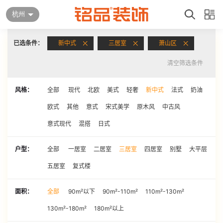
杭州
已选条件：
新中式
三居室
萧山区
清空筛选条件
风格：
全部
现代
北欧
美式
轻奢
新中式
法式
奶油
欧式
其他
意式
宋式美学
原木风
中古风
意式现代
混搭
日式
户型：
全部
一居室
二居室
三居室
四居室
别墅
大平层
五居室
复式楼
面积：
全部
90m²以下
90m²-110m²
110m²-130m²
130m²-180m²
180m²以上