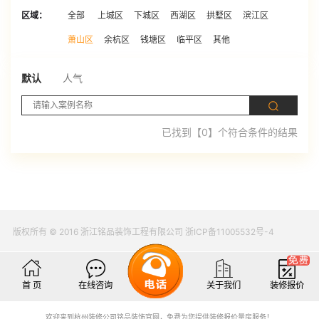
区域：
全部
上城区
下城区
西湖区
拱墅区
滨江区
萧山区
余杭区
钱塘区
临平区
其他
默认
人气
已找到【0】个符合条件的结果
版权所有 © 2016 浙江铭品装饰工程有限公司 浙ICP备11005532号-4
首 页
在线咨询
关于我们
装修报价
欢迎来到杭州装修公司铭品装饰官网，免费为您提供装修报价量房服务！