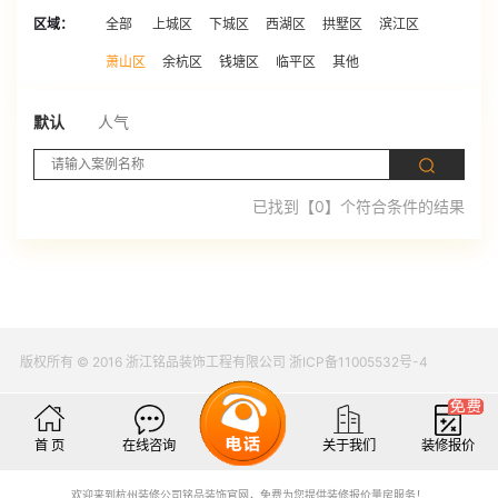
区域：
全部
上城区
下城区
西湖区
拱墅区
滨江区
萧山区
余杭区
钱塘区
临平区
其他
默认
人气
已找到【0】个符合条件的结果
版权所有 © 2016 浙江铭品装饰工程有限公司 浙ICP备11005532号-4
首 页
在线咨询
关于我们
装修报价
欢迎来到杭州装修公司铭品装饰官网，免费为您提供装修报价量房服务！