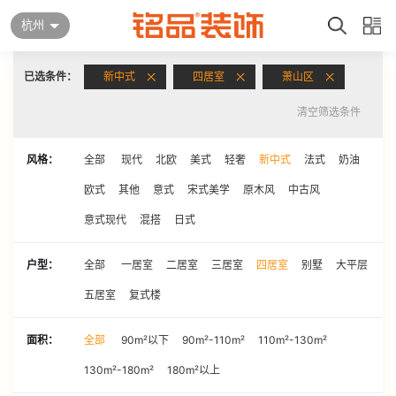
杭州
已选条件：
新中式
四居室
萧山区
清空筛选条件
风格：
全部
现代
北欧
美式
轻奢
新中式
法式
奶油
欧式
其他
意式
宋式美学
原木风
中古风
意式现代
混搭
日式
户型：
全部
一居室
二居室
三居室
四居室
别墅
大平层
五居室
复式楼
面积：
全部
90m²以下
90m²-110m²
110m²-130m²
130m²-180m²
180m²以上