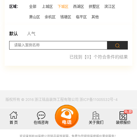
区域：
全部
上城区
下城区
西湖区
拱墅区
滨江区
萧山区
余杭区
钱塘区
临平区
其他
默认
人气
已找到【0】个符合条件的结果
版权所有 © 2016 浙江铭品装饰工程有限公司 浙ICP备11005532号-4
首 页
在线咨询
关于我们
装修报价
欢迎来到杭州装修公司铭品装饰官网，免费为您提供装修报价量房服务！