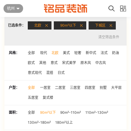
杭州
已选条件：
北欧
90m²以下
下城区
清空筛选条件
风格：
全部
现代
北欧
美式
轻奢
新中式
法式
奶油
欧式
其他
意式
宋式美学
原木风
中古风
意式现代
混搭
日式
户型：
全部
一居室
二居室
三居室
四居室
别墅
大平层
五居室
复式楼
面积：
全部
90m²以下
90m²-110m²
110m²-130m²
130m²-180m²
180m²以上