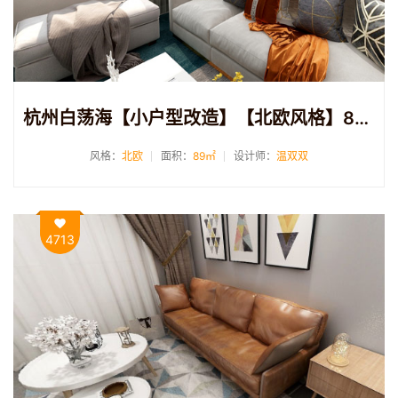
杭州白荡海【小户型改造】【北欧风格】89方
风格：
北欧
面积：
89㎡
设计师：
温双双
4713