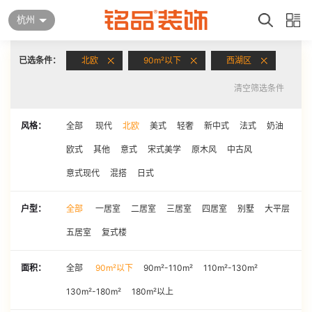
杭州
已选条件：
北欧
90m²以下
西湖区
清空筛选条件
风格：
全部
现代
北欧
美式
轻奢
新中式
法式
奶油
欧式
其他
意式
宋式美学
原木风
中古风
意式现代
混搭
日式
户型：
全部
一居室
二居室
三居室
四居室
别墅
大平层
五居室
复式楼
面积：
全部
90m²以下
90m²-110m²
110m²-130m²
130m²-180m²
180m²以上