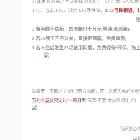
为让更多的客户享受家居的美好，《3.15放心大征集·
3.15、放心3.15、诚信3.15等保障，
3.15与你相遇，
1.若甲醛不达标，直接赔付十万元(精装/全屋装);
2.若25项工艺不过关，直接砸到底，免费重做;
3.若入住后发生25项使用问题，免费保修!环保、施
家装节，怎能少了福利?前方高能，这一大波优惠必须看
万的全屋装预定礼“一网打尽”
简直!不要!太爽噢!奥利给!
铭品放心
正