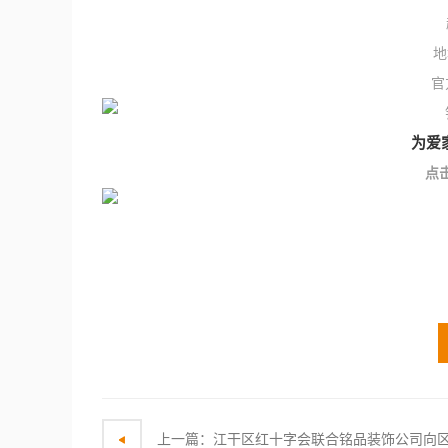
地
官
为爱
点