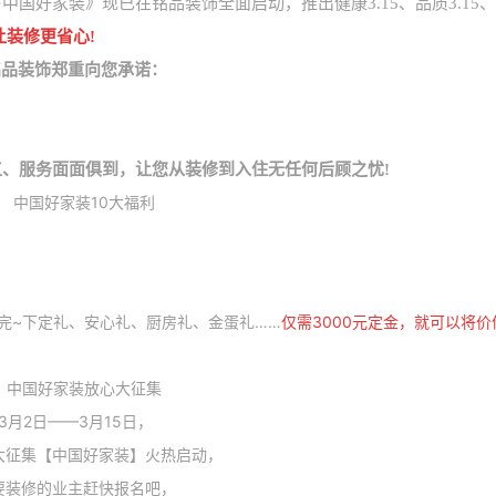
中国好家装》现已在铭品装饰全面启动，推出健康3.15、品质3.15
让装修更省心!
铭品装饰郑重向您承诺：
工、
服务面面俱到，让您从装修到入住无任何后顾之忧!
完~下定礼、安心礼、厨房礼、金蛋礼……
仅需3000元定金，就可以将价
3月2日——3月15日，
大征集【中国好家装】火热启动，
要装修的业主赶快报名吧，