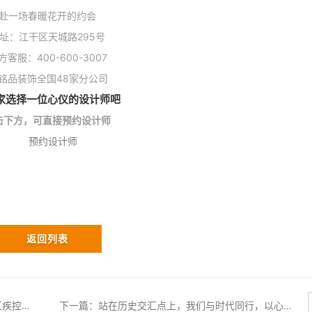
赴一场春暖花开的约会
址：江干区天城路295号
方客服：400-600-3007
家选择一位心仪的设计师吧
击下方，可直接预约设计师
返回列表
上一篇：江干区红十字会联合铭品装饰公司向区疾控中心转赠疫情防控设备
下一篇：站在历史交汇点上，我们与时代同行，以心筑造美好家！