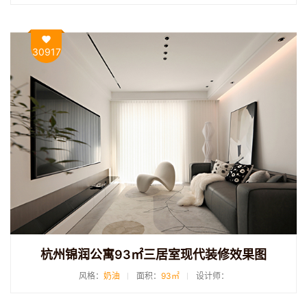
30917
杭州锦润公寓93㎡三居室现代装修效果图
风格：
奶油
面积：
93㎡
设计师：