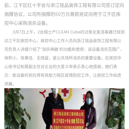
前，江干区红十字会与浙江铭品装饰工程有限公司签订定向
捐赠协议，公司所捐赠的50万元善款将定向用于江干区疾
控中心采购消杀设备。
3月7日上午，2台瑞士产CLEAN Cube的过氧化氢消毒器已经到
达江干区疾控中心，疾控中心工作人员向浙江铭品装饰工程有限公
司负责人详细介绍了“消杀神器”的功能和使用：该设备消杀范围广、
体积小、效果佳、无残留，是公共场所消杀的重要设备。区疾控中
心徐书记和蒋副主任对企业的大爱义举表示衷心地感谢，她们表
示：新设备的到位将有效助力我区疫情防控工作，让疾控工作如虎
添翼。